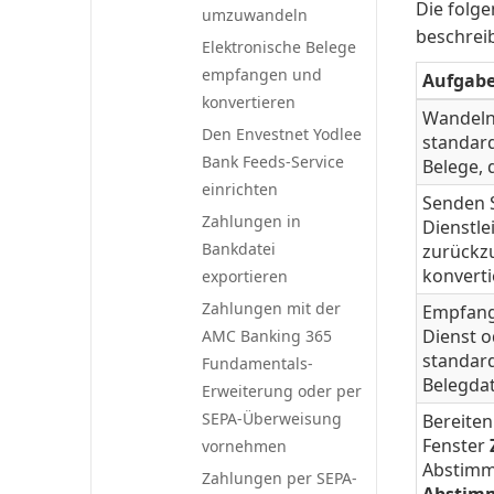
Die folge
umzuwandeln
beschreib
Elektronische Belege
empfangen und
Aufgab
konvertieren
Wandeln 
Den Envestnet Yodlee
standard
Bank Feeds-Service
Belege, 
einrichten
Senden S
Zahlungen in
Dienstle
Bankdatei
zurückzu
konvert
exportieren
Zahlungen mit der
Empfang
Dienst o
AMC Banking 365
standard
Fundamentals-
Belegdat
Erweiterung oder per
SEPA-Überweisung
Bereiten
Fenster
vornehmen
Abstimm
Zahlungen per SEPA-