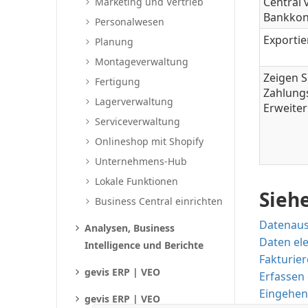
Central 
Marketing und Vertrieb
Bankkon
Personalwesen
Exportie
Planung
Montageverwaltung
Zeigen S
Fertigung
Zahlung
Lagerverwaltung
Erweite
Serviceverwaltung
Onlineshop mit Shopify
Unternehmens-Hub
Lokale Funktionen
Sieh
Business Central einrichten
Datenaus
Analysen, Business
Daten el
Intelligence und Berichte
Fakturier
gevis ERP | VEO
Erfassen 
Eingehen
gevis ERP | VEO