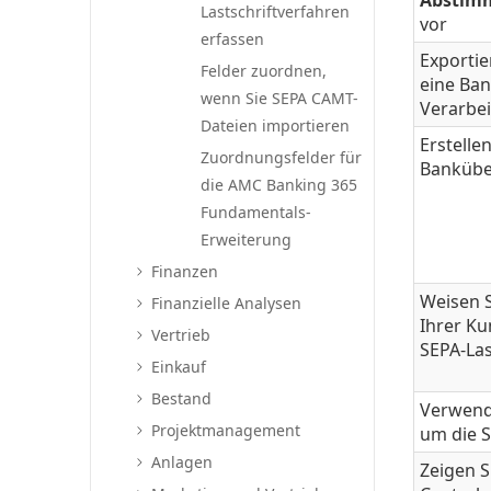
Abstim
Lastschriftverfahren
vor
erfassen
Exportie
Felder zuordnen,
eine Ban
wenn Sie SEPA CAMT-
Verarbe
Dateien importieren
Erstell
Zuordnungsfelder für
Bankübe
die AMC Banking 365
Fundamentals-
Erweiterung
Finanzen
Weisen 
Finanzielle Analysen
Ihrer K
Vertrieb
SEPA-Las
Einkauf
Bestand
Verwend
Projektmanagement
um die S
Anlagen
Zeigen S