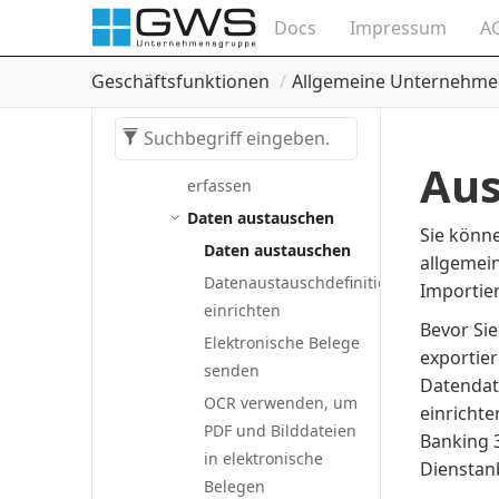
Über das
Docs
Impressum
A
Datenaustauschframework
Datenaustausch
Geschäftsfunktionen
Allgemeine Unternehme
einrichten
Zahlungen per SEPA-
Lastschriftverfahren
Aus
erfassen
Daten austauschen
Sie könn
Daten austauschen
allgemei
Datenaustauschdefinitionen
Importie
einrichten
Bevor Si
Elektronische Belege
exportie
senden
Datendat
OCR verwenden, um
einrichte
PDF und Bilddateien
Banking 
in elektronische
Dienstanb
Belegen