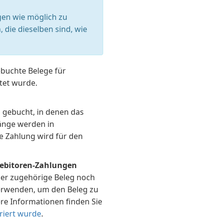
gen wie möglich zu
, die dieselben sind, wie
gebuchte Belege für
tet wurde.
n gebucht, in denen das
gänge werden in
e Zahlung wird für den
ebitoren-Zahlungen
 der zugehörige Beleg noch
verwenden, um den Beleg zu
re Informationen finden Sie
riert wurde
.