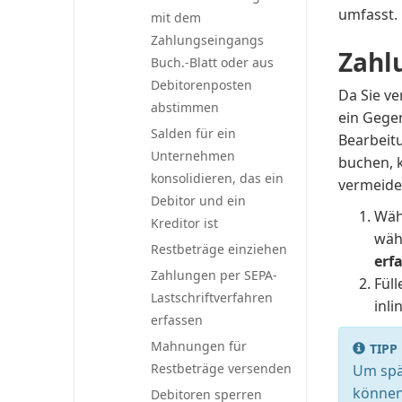
umfasst.
mit dem
Zahlungseingangs
Zahl
Buch.-Blatt oder aus
Debitorenposten
Da Sie v
abstimmen
ein Gege
Salden für ein
Bearbeit
Unternehmen
buchen, k
konsolidieren, das ein
vermeide
Debitor und ein
Wäh
Kreditor ist
wäh
Restbeträge einziehen
erf
Zahlungen per SEPA-
Füll
Lastschriftverfahren
inli
erfassen
Mahnungen für
TIPP
Restbeträge versenden
Um spät
können
Debitoren sperren