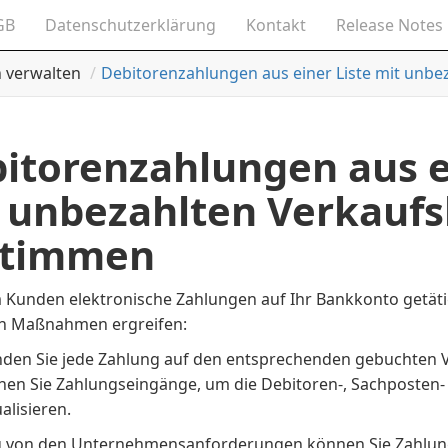
GB
Datenschutzerklärung
Kontakt
Release Notes
 verwalten
Debitorenzahlungen aus einer Liste mit unb
itorenzahlungen aus e
 unbezahlten Verkauf
stimmen
Kunden elektronische Zahlungen auf Ihr Bankkonto getäti
n Maßnahmen ergreifen:
den Sie jede Zahlung auf den entsprechenden gebuchten V
hen Sie Zahlungseingänge, um die Debitoren-, Sachposten
alisieren.
 von den Unternehmensanforderungen können Sie Zahlun