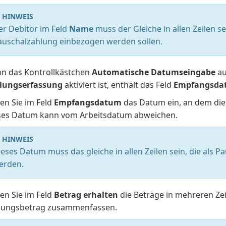
HINWEIS
er Debitor im Feld
Name
muss der Gleiche in allen Zeilen sei
auschalzahlung einbezogen werden sollen.
n das Kontrollkästchen
Automatische Datumseingabe
au
lungserfassung
aktiviert ist, enthält das Feld
Empfangsda
en Sie im Feld
Empfangsdatum
das Datum ein, an dem di
ses Datum kann vom Arbeitsdatum abweichen.
HINWEIS
ieses Datum muss das gleiche in allen Zeilen sein, die als 
erden.
en Sie im Feld
Betrag erhalten
die Beträge in mehreren Zei
lungsbetrag zusammenfassen.