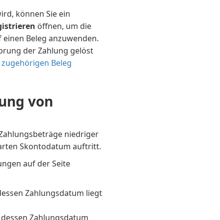
ird, können Sie ein
istrieren
öffnen, um die
f einen Beleg anzuwenden.
sprung der Zahlung gelöst
 zugehörigen Beleg
tung von
 Zahlungsbeträge niedriger
arten Skontodatum auftritt.
ungen auf der Seite
dessen Zahlungsdatum liegt
er dessen Zahlungsdatum