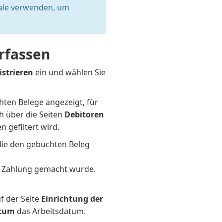
nale verwenden, um
rfassen
strieren
ein und wählen Sie
ten Belege angezeigt, für
h über die Seiten
Debitoren
 gefiltert wird.
 die den gebuchten Beleg
e Zahlung gemacht wurde.
f der Seite
Einrichtung der
tum
das Arbeitsdatum.