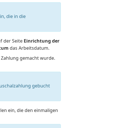
n, die in die
f der Seite
Einrichtung der
tum
das Arbeitsdatum.
e Zahlung gemacht wurde.
Pauschalzahlung gebucht
len ein, die den einmaligen