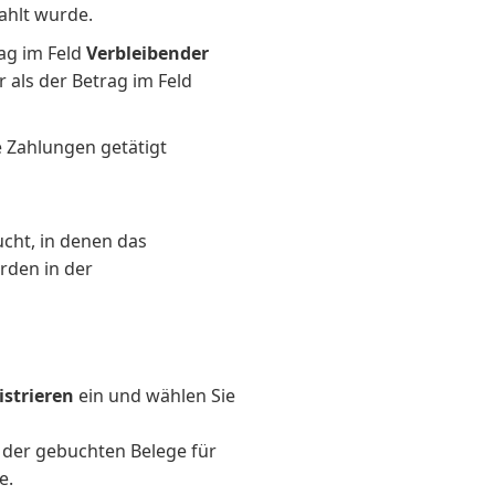
ahlt wurde.
rag im Feld
Verbleibender
r als der Betrag im Feld
ie Zahlungen getätigt
cht, in denen das
erden in der
strieren
ein und wählen Sie
n der gebuchten Belege für
e.