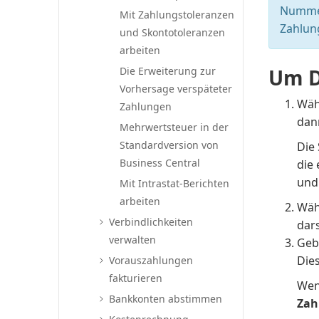
Nummer
Mit Zahlungstoleranzen
Zahlun
und Skontotoleranzen
arbeiten
Die Erweiterung zur
Um D
Vorhersage verspäteter
Wäh
Zahlungen
dan
Mehrwertsteuer in der
Standardversion von
Die
Business Central
die
un
Mit Intrastat-Berichten
arbeiten
Wäh
Verbindlichkeiten
dars
verwalten
Geb
Die
Vorauszahlungen
fakturieren
Wen
Bankkonten abstimmen
Zah