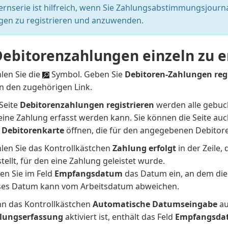
nserie ist hilfreich, wenn Sie Zahlungsabstimmungsjour
gen zu registrieren und anzuwenden.
ebitorenzahlungen einzeln zu e
len Sie die
Symbol. Geben Sie
Debitoren-Zahlungen regi
n den zugehörigen Link.
 Seite
Debitorenzahlungen registrieren
werden alle gebuch
 eine Zahlung erfasst werden kann. Sie können die Seite auc
d
Debitorenkarte
öffnen, die für den angegebenen Debitoren
len Sie das Kontrollkästchen
Zahlung erfolgt
in der Zeile,
tellt, für den eine Zahlung geleistet wurde.
en Sie im Feld
Empfangsdatum
das Datum ein, an dem di
ses Datum kann vom Arbeitsdatum abweichen.
n das Kontrollkästchen
Automatische Datumseingabe
au
lungserfassung
aktiviert ist, enthält das Feld
Empfangsda