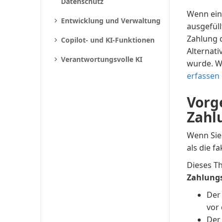
Datenschutz
Wenn eine
Entwicklung und Verwaltung
ausgefüll
Zahlung 
Copilot- und KI-Funktionen
Alternati
Verantwortungsvolle KI
wurde. W
erfassen
Vorg
Zahl
Wenn Sie
als die f
Dieses T
Zahlung
Der
vor
Der