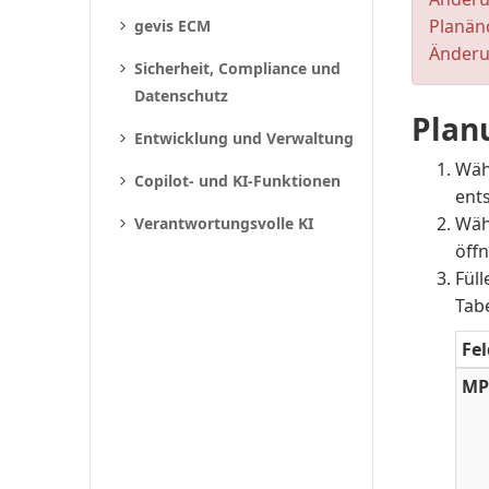
Planänd
gevis ECM
Änderu
Sicherheit, Compliance und
Datenschutz
Plan
Entwicklung und Verwaltung
Wäh
Copilot- und KI-Funktionen
ent
Wäh
Verantwortungsvolle KI
öff
Füll
Tabe
Fel
MP