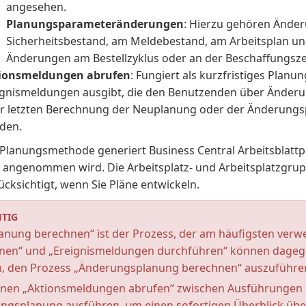
angesehen.
Planungsparameteränderungen
: Hierzu gehören Ände
Sicherheitsbestand, am Meldebestand, am Arbeitsplan und
Änderungen am Bestellzyklus oder an der Beschaffungsze
ionsmeldungen abrufen
: Fungiert als kurzfristiges Planu
ignismeldungen ausgibt, die den Benutzenden über Änderun
er letzten Berechnung der Neuplanung oder der Änderun
den.
r Planungsmethode generiert Business Central Arbeitsblatt
t angenommen wird. Die Arbeitsplatz- und Arbeitsplatzgr
ücksichtigt, wenn Sie Pläne entwickeln.
TIG
anung berechnen“ ist der Prozess, der am häufigsten verw
nen“ und „Ereignismeldungen durchführen“ können dageg
, den Prozess „Änderungsplanung berechnen“ auszuführe
nnen „Aktionsmeldungen abrufen“ zwischen Ausführungen 
ngsplanung ausführen, um einen sofortigen Überblick übe