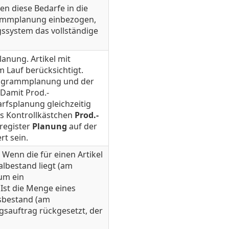
n diese Bedarfe in die
ammplanung einbezogen,
gssystem das vollständige
anung. Artikel mit
 Lauf berücksichtigt.
rogrammplanung und der
 Damit Prod.-
fsplanung gleichzeitig
s Kontrollkästchen
Prod.-
register
Planung
auf der
rt sein.
 Wenn die für einen Artikel
lbestand liegt (am
um ein
Ist die Menge eines
tsbestand (am
gsauftrag rückgesetzt, der