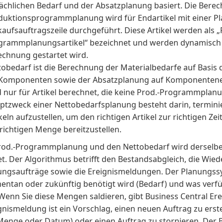
sächlichen Bedarf und der Absatzplanung basiert. Die Bere
duktionsprogrammplanung wird für Endartikel mit einer Pl
aufsauftragszeile durchgeführt. Diese Artikel werden als „
grammplanungsartikel“ bezeichnet und werden dynamisch 
echnung gestartet wird.
tobedarf ist die Berechnung der Materialbedarfe auf Basis 
 Komponenten sowie der Absatzplanung auf Komponentene
d nur für Artikel berechnet, die keine Prod.-Programmplanu
ptzweck einer Nettobedarfsplanung besteht darin, terminie
keln aufzustellen, um den richtigen Artikel zur richtigen Zei
richtigen Menge bereitzustellen.
Prod.-Programmplanung und den Nettobedarf wird derselb
t. Der Algorithmus betrifft den Bestandsabgleich, die W
ungsaufträge sowie die Ereignismeldungen. Der Planungss
ntan oder zukünftig benötigt wird (Bedarf) und was verfüg
 Wenn Sie diese Mengen saldieren, gibt Business Central E
gnismeldung ist ein Vorschlag, einen neuen Auftrag zu erste
Menge oder Datum) oder einen Auftrag zu stornieren. Der B