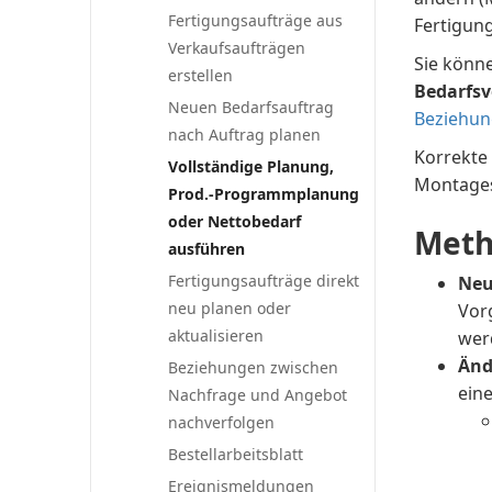
Fertigungsaufträge aus
Fertigun
Verkaufsaufträgen
Sie könne
erstellen
Bedarfsv
Neuen Bedarfsauftrag
Beziehun
nach Auftrag planen
Korrekte 
Vollständige Planung,
Montages
Prod.-Programmplanung
oder Nettobedarf
Meth
ausführen
Fertigungsaufträge direkt
Neu
neu planen oder
Vor
aktualisieren
wer
Änd
Beziehungen zwischen
ein
Nachfrage und Angebot
nachverfolgen
Bestellarbeitsblatt
Ereignismeldungen