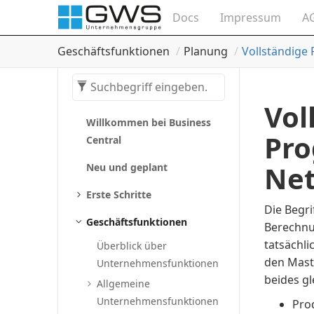
Docs
Impressum
A
Geschäftsfunktionen
Planung
Vollständige
Vol
Willkommen bei Business
Pr
Central
Net
Neu und geplant
Erste Schritte
Die Begr
Geschäftsfunktionen
Berechnu
tatsächl
Überblick über
den Mast
Unternehmensfunktionen
beides gl
Allgemeine
Unternehmensfunktionen
Pro