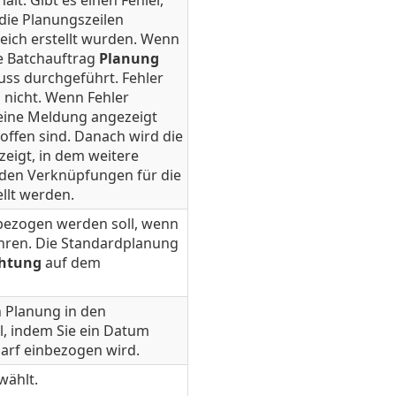
lt. Gibt es einen Fehler,
die Planungszeilen
reich erstellt wurden. Wenn
ie Batchauftrag
Planung
uss durchgeführt. Fehler
 nicht. Wenn Fehler
 eine Meldung angezeigt
roffen sind. Danach wird die
eigt, in dem weitere
 den Verknüpfungen für die
ellt werden.
nbezogen werden soll, wenn
hren. Die Standardplanung
chtung
auf dem
n Planung in den
l, indem Sie ein Datum
arf einbezogen wird.
wählt.