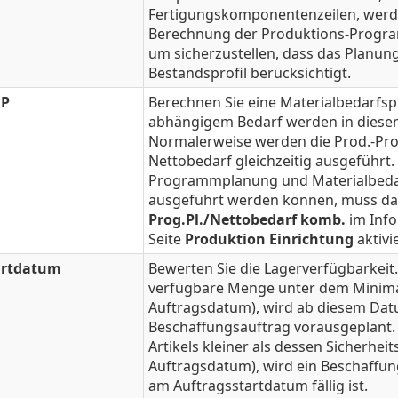
Fertigungskomponentenzeilen, werde
Berechnung der Produktions-Progr
um sicherzustellen, dass das Planun
Bestandsprofil berücksichtigt.
P
Berechnen Sie eine Materialbedarfspl
abhängigem Bedarf werden in diesem
Normalerweise werden die Prod.-P
Nettobedarf gleichzeitig ausgeführt.
Programmplanung und Materialbedar
ausgeführt werden können, muss da
Prog.Pl./Nettobedarf komb.
im Info
Seite
Produktion Einrichtung
aktivie
artdatum
Bewerten Sie die Lagerverfügbarkeit.
verfügbare Menge unter dem Minima
Auftragsdatum), wird ab diesem Dat
Beschaffungsauftrag vorausgeplant. 
Artikels kleiner als dessen Sicherhei
Auftragsdatum), wird ein Beschaffun
am Auftragsstartdatum fällig ist.