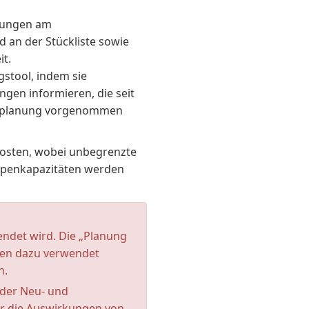
rungen am
 an der Stückliste sowie
it.
ngstool, indem sie
gen informieren, die seit
gsplanung vorgenommen
posten, wobei unbegrenzte
uppenkapazitäten werden
endet wird. Die „Planung
en dazu verwendet
n.
der Neu- und
r die Auswirkungen von