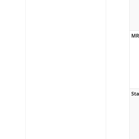
MR
St