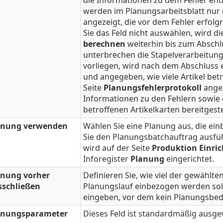
die Informationen zu dem Fehler enthä
werden im Planungsarbeitsblatt nur 
angezeigt, die vor dem Fehler erfolg
Sie das Feld nicht auswählen, wird d
berechnen
weiterhin bis zum Abschl
unterbrechen die Stapelverarbeitung
vorliegen, wird nach dem Abschluss
und angegeben, wie viele Artikel bet
Seite
Planungsfehlerprotokoll
angez
Informationen zu den Fehlern sowie
betroffenen Artikelkarten bereitgest
anung verwenden
Wählen Sie eine Planung aus, die ei
Sie den Planungsbatchauftrag ausfü
wird auf der Seite
Produktion Einri
Inforegister
Planung
eingerichtet.
anung vorher
Definieren Sie, wie viel der gewählte
sschließen
Planungslauf einbezogen werden sol
eingeben, vor dem kein Planungsbed
anungsparameter
Dieses Feld ist standardmäßig ausge