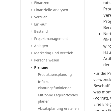
tat
Finanzen
Pro
Finanzielle Analysen
Verk
Vertrieb
Pro
Einkauf
Ber
Bestand
Net
Projektmanagement
für
Anlagen
wir
Hau
Marketing und Vertrieb
Arti
Personalwesen
der 
Planung
Für die 
Produktionsplanung
verwende
Info zu
Beschaff
Planungsfunktionen
was mome
Mit/ohne Lagerortcodes
(Vorrat).
planen
Eine Erei
Absatzplanung erstellen
ändern (