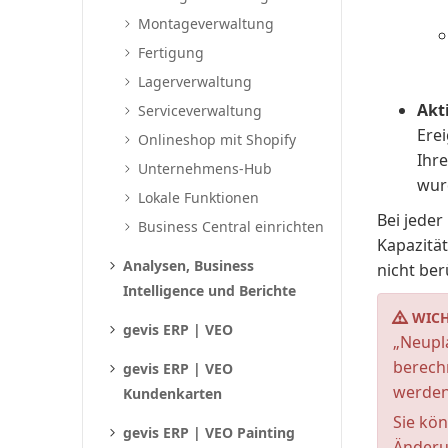
Montageverwaltung
Fertigung
Lagerverwaltung
Akt
Serviceverwaltung
Ere
Onlineshop mit Shopify
Ihr
Unternehmens-Hub
wur
Lokale Funktionen
Bei jede
Business Central einrichten
Kapazitä
Analysen, Business
nicht ber
Intelligence und Berichte
WICH
gevis ERP | VEO
„Neupl
berech
gevis ERP | VEO
werden
Kundenkarten
Sie kö
gevis ERP | VEO Painting
Änderu