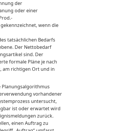
chnung der
anung oder einer
Prod.-
gekennzeichnet, wenn die
des tatsächlichen Bedarfs
bene. Der Nettobedarf
ngsartikel sind. Der
rte formale Pläne je nach
t, am richtigen Ort und in
e Planungsalgorithmus
iederverwendung vorhandener
ystemprozess untersucht,
bar ist oder erwartet wird
reignismeldungen zurück.
llen, einen Auftrag zu
egriff „Auftrag“ umfasst