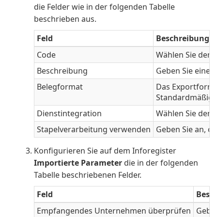
die Felder wie in der folgenden Tabelle
beschrieben aus.
Feld
Beschreibung
Code
Wählen Sie den E
Beschreibung
Geben Sie eine k
Belegformat
Das Exportformat
Standardmäßig g
Dienstintegration
Wählen Sie den I
Stapelverarbeitung verwenden
Geben Sie an, ob
Konfigurieren Sie auf dem Inforegister
Importierte Parameter
die in der folgenden
Tabelle beschriebenen Felder.
Feld
Besc
Empfangendes Unternehmen überprüfen
Geben