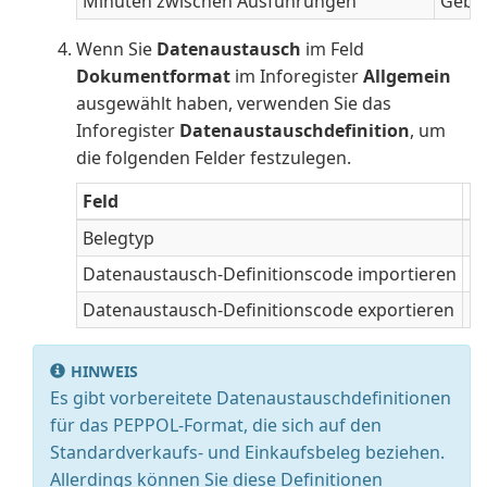
Minuten zwischen Ausführungen
Geben
Wenn Sie
Datenaustausch
im Feld
Dokumentformat
im Inforegister
Allgemein
ausgewählt haben, verwenden Sie das
Inforegister
Datenaustauschdefinition
, um
die folgenden Felder festzulegen.
Feld
B
Belegtyp
Ge
Datenaustausch-Definitionscode importieren
Ge
Datenaustausch-Definitionscode exportieren
Ge
HINWEIS
Es gibt vorbereitete Datenaustauschdefinitionen
für das PEPPOL-Format, die sich auf den
Standardverkaufs- und Einkaufsbeleg beziehen.
Allerdings können Sie diese Definitionen