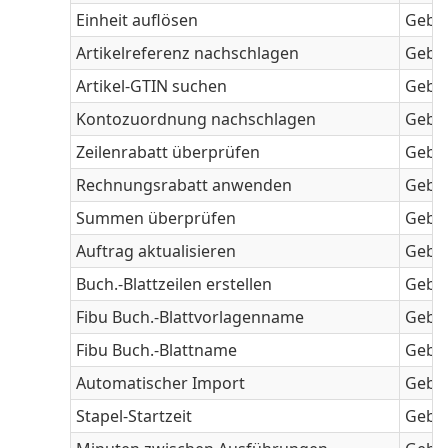
Einheit auflösen
Geben
Artikelreferenz nachschlagen
Geben
Artikel-GTIN suchen
Geben
Kontozuordnung nachschlagen
Geben
Zeilenrabatt überprüfen
Geben
Rechnungsrabatt anwenden
Geben
Summen überprüfen
Geben
Auftrag aktualisieren
Geben
Buch.-Blattzeilen erstellen
Geben
Fibu Buch.-Blattvorlagenname
Geben
Fibu Buch.-Blattname
Geben
Automatischer Import
Geben
Stapel-Startzeit
Geben