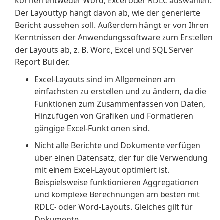
können entweder Word, Excel oder RDLC auswählen.
Der Layouttyp hängt davon ab, wie der generierte
Bericht aussehen soll. Außerdem hängt er von Ihren
Kenntnissen der Anwendungssoftware zum Erstellen
der Layouts ab, z. B. Word, Excel und SQL Server
Report Builder.
Excel-Layouts sind im Allgemeinen am
einfachsten zu erstellen und zu ändern, da die
Funktionen zum Zusammenfassen von Daten,
Hinzufügen von Grafiken und Formatieren
gängige Excel-Funktionen sind.
Nicht alle Berichte und Dokumente verfügen
über einen Datensatz, der für die Verwendung
mit einem Excel-Layout optimiert ist.
Beispielsweise funktionieren Aggregationen
und komplexe Berechnungen am besten mit
RDLC- oder Word-Layouts. Gleiches gilt für
Dokumente.