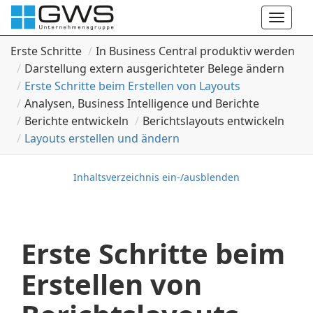
Toggle
naviga
Erste Schritte
In Business Central produktiv werden
Darstellung extern ausgerichteter Belege ändern
Erste Schritte beim Erstellen von Layouts
Analysen, Business Intelligence und Berichte
Berichte entwickeln
Berichtslayouts entwickeln
Layouts erstellen und ändern
Inhaltsverzeichnis ein-/ausblenden
Erste Schritte beim
Erstellen von