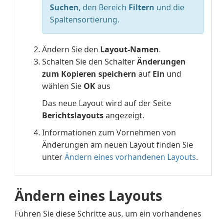
Suchen
, den Bereich
Filtern
und die
Spaltensortierung.
Ändern Sie den
Layout-Namen
.
Schalten Sie den Schalter
Änderungen
zum Kopieren speichern
auf
Ein
und
wählen Sie
OK
aus
Das neue Layout wird auf der Seite
Berichtslayouts
angezeigt.
Informationen zum Vornehmen von
Änderungen am neuen Layout finden Sie
unter
Ändern eines vorhandenen Layouts
.
Ändern eines Layouts
Führen Sie diese Schritte aus, um ein vorhandenes