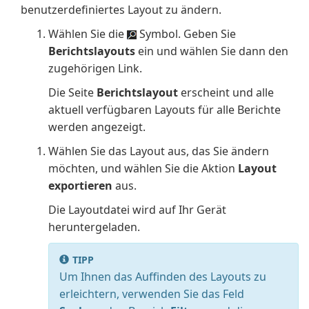
benutzerdefiniertes Layout zu ändern.
Wählen Sie die
Symbol. Geben Sie
Berichtslayouts
ein und wählen Sie dann den
zugehörigen Link.
Die Seite
Berichtslayout
erscheint und alle
aktuell verfügbaren Layouts für alle Berichte
werden angezeigt.
Wählen Sie das Layout aus, das Sie ändern
möchten, und wählen Sie die Aktion
Layout
exportieren
aus.
Die Layoutdatei wird auf Ihr Gerät
heruntergeladen.
TIPP
Um Ihnen das Auffinden des Layouts zu
erleichtern, verwenden Sie das Feld