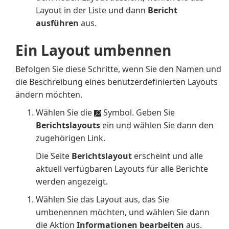
Layout in der Liste und dann
Bericht
ausführen
aus.
Ein Layout umbennen
Befolgen Sie diese Schritte, wenn Sie den Namen und
die Beschreibung eines benutzerdefinierten Layouts
ändern möchten.
Wählen Sie die
Symbol. Geben Sie
Berichtslayouts
ein und wählen Sie dann den
zugehörigen Link.
Die Seite
Berichtslayout
erscheint und alle
aktuell verfügbaren Layouts für alle Berichte
werden angezeigt.
Wählen Sie das Layout aus, das Sie
umbenennen möchten, und wählen Sie dann
die Aktion
Informationen bearbeiten
aus.