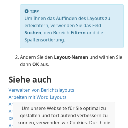
TIPP
Um Ihnen das Auffinden des Layouts zu
erleichtern, verwenden Sie das Feld
Suchen
, den Bereich
Filtern
und die
Spaltensortierung.
Ändern Sie den
Layout-Namen
und wählen Sie
dann
OK
aus.
Siehe auch
Verwalten von Berichtslayouts
Arbeiten mit Word Layouts
Arbeiten mit Excel-Layouts
Um unsere Webseite für Sie optimal zu
Arbeiten mit Berichten, Batchaufträgen und
gestalten und fortlaufend verbessern zu
XMLports
können, verwenden wir Cookies. Durch die
Arbeiten mit Business Central