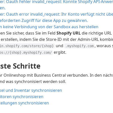
ler: Oauth Fehler invalid_request: Konnte Shopify API-Anwe
en.
er: Oauth error invalid_request: Ihr Konto verfügt nicht üb
eforderten Zugriff für diese App zu gewähren.
n keine Verbindung von der Sandbox aus herstellen
len Sie sicher, dass Sie im Feld
Shopify URL
die richtige URL
 erstellen, indem Sie die Store-ID mit der Admin-URL kombi
und
, woraus 
in.shopify.com/store/{shop}
.myshopify.com
ergibt.
ps://{shop}.myshopify.com/
ste Schritte
 Ihr Onlineshop mit Business Central verbunden. In den näch
und was synchronisiert werden soll.
kel und Inventar synchronisieren
itoren synchronisieren
tellungen synchronisieren