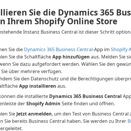
llieren Sie die Dynamics 365 Bus
in Ihrem Shopify Online Store
estehende Instanz Business Central ist dieser Schritt opti
hen Sie die
Dynamics 365 Business Central
-App im
Shopify 
len Sie die Schaltfläche
App hinzufügen
aus. Melden Sie s
 wenn Sie dazu aufgefordert werden. Wählen Sie den gewü
s Sie über mehrere verfügen.
hdem Sie den Datenschutz und die Berechtigungen überprü
altfläche
App installieren
aus.
können die installierte
Dynamics 365 Business Central
App
enleiste der
Shopify Admin
Seite finden und öffnen.
len Sie
Jetzt anmelden
, um den Test von Business Central
n Sie bereits Business Central haben. Sie werden zu Ihrer
B
ergeleitet.