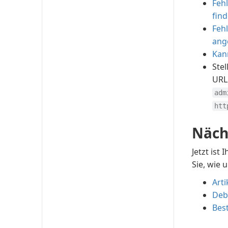
Feh
find
Fehl
ang
Kan
Stel
URL
adm
htt
Näch
Jetzt ist
Sie, wie 
Arti
Deb
Bes