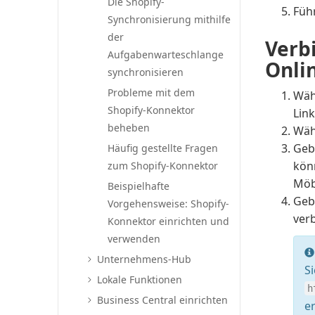
Die Shopify-
Führ
Synchronisierung mithilfe
der
Verb
Aufgabenwarteschlange
Onli
synchronisieren
Probleme mit dem
Wäh
Shopify-Konnektor
Link
beheben
Wäh
Geb
Häufig gestellte Fragen
kön
zum Shopify-Konnektor
Möbe
Beispielhafte
Geb
Vorgehensweise: Shopify-
ver
Konnektor einrichten und
verwenden
Unternehmens-Hub
S
Lokale Funktionen
h
Business Central einrichten
e