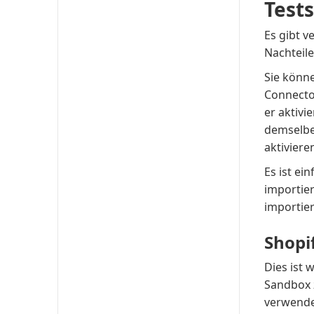
Test
Es gibt v
Nachteile
Sie könne
Connecto
er aktiv
demselbe
aktiviere
Es ist ei
importie
importie
Shopi
Dies ist 
Sandbox 
verwende