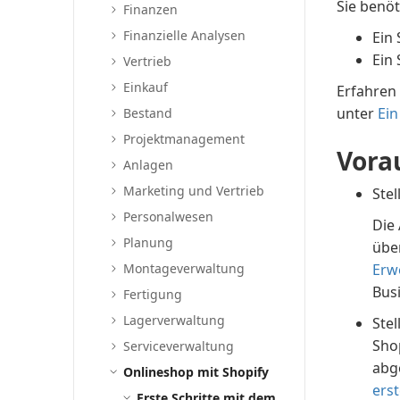
Sie benö
Finanzen
Finanzielle Analysen
Ein
Ein
Vertrieb
Einkauf
Erfahren 
unter
Ein
Bestand
Projektmanagement
Vora
Anlagen
Marketing und Vertrieb
Stel
Personalwesen
Die 
Planung
übe
Montageverwaltung
Erw
Bus
Fertigung
Lagerverwaltung
Stel
Sho
Serviceverwaltung
abg
Onlineshop mit Shopify
erst
Erste Schritte mit dem