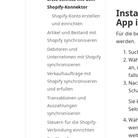
Shopify-Konnektor
Insta
Shopify-Konto erstellen
App 
und einrichten
Artikel und Bestand mit
Für die b
Shopify synchronisieren
werden.
Debitoren und
Suc
Unternehmen mit Shopify
Wäh
synchronisieren
an,
Verkaufsaufträge mit
fall
Shopify synchronisieren
Nac
und erfüllen
Sch
Transaktionen und
Sie 
Auszahlungen
Seit
synchronisieren
Wäh
Steuern für die Shopify-
wen
Verbindung einrichten
weit