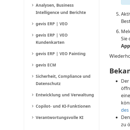
Analysen, Business
Intelligence und Berichte
Akti
Bes
gevis ERP | VEO
Mel
gevis ERP | VEO
Sie
Kundenkarten
App
gevis ERP | VEO Painting
Wiederhol
gevis ECM
Bekan
Sicherheit, Compliance und
Der
Datenschutz
öffn
Entwicklung und Verwaltung
eine
kön
Copilot- und KI-Funktionen
des
Den
Verantwortungsvolle KI
zu ö