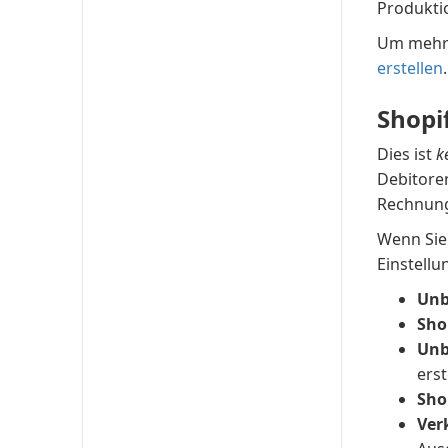
Produkt
Um mehr 
erstellen
.
Shopi
Dies ist
k
Debitore
Rechnung
Wenn Sie
Einstell
Unb
Sho
Unb
erst
Sho
Ver