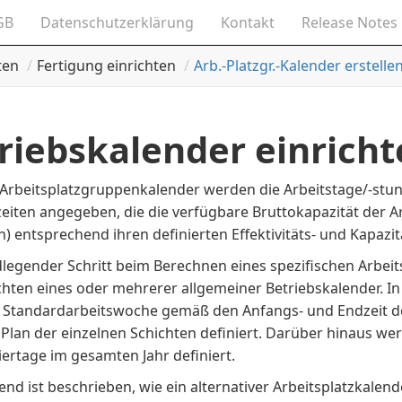
GB
Datenschutzerklärung
Kontakt
Release Notes
ten
Fertigung einrichten
Arb.-Platzgr.-Kalender erstelle
riebskalender einrich
 Arbeitsplatzgruppenkalender werden die Arbeitstage/-stun
eiten angegeben, die die verfügbare Bruttokapazität der Ar
) entsprechend ihren definierten Effektivitäts- und Kapaz
dlegender Schritt beim Berechnen eines spezifischen Arbei
chten eines oder mehrerer allgemeiner Betriebskalender. I
e Standardarbeitswoche gemäß den Anfangs- und Endzeit de
Plan der einzelnen Schichten definiert. Darüber hinaus we
iertage im gesamten Jahr definiert.
nd ist beschrieben, wie ein alternativer Arbeitsplatzkalend