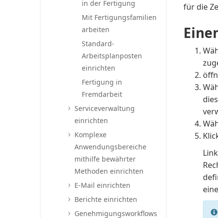
in der Fertigung
für die Z
Mit Fertigungsfamilien
Eine
arbeiten
Standard-
Wäh
Arbeitsplanposten
zug
einrichten
öffn
Fertigung in
Wäh
Fremdarbeit
die
Serviceverwaltung
ver
einrichten
Wäh
Komplexe
Klic
Anwendungsbereiche
Link
mithilfe bewährter
Rech
Methoden einrichten
def
E-Mail einrichten
eine
Berichte einrichten
Genehmigungsworkflows