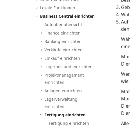
bes
Geb
Lokale Funktionen
Wäh
Business Central einrichten
Auf
Aufgabenübersicht
den 
Finance einrichten
Wäh
Banking einrichten
eine
Verkäufe einrichten
Mon
Einkauf einrichten
Dien
Lagerbestand einrichten
Wen
Projektmanagement
wie 
einrichten
Anlagen einrichten
Mon
Mon
Lagerverwaltung
Dien
einrichten
Dien
Fertigung einrichten
Alle
Fertigung einrichten