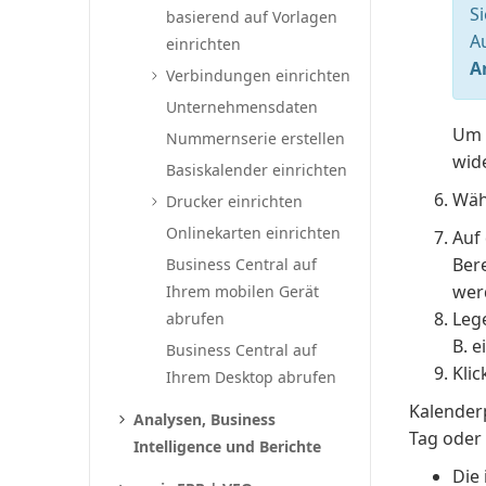
S
basierend auf Vorlagen
A
einrichten
A
Verbindungen einrichten
Unternehmensdaten
Um 
Nummernserie erstellen
wid
Basiskalender einrichten
Wäh
Drucker einrichten
Onlinekarten einrichten
Auf
Ber
Business Central auf
wer
Ihrem mobilen Gerät
Leg
abrufen
B. e
Business Central auf
Klic
Ihrem Desktop abrufen
Kalenderp
Analysen, Business
Tag oder
Intelligence und Berichte
Die