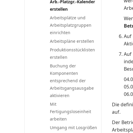
wer
Arb.-Platzgr.-Kalender
Arb
erstellen
Arbeitsplätze und
Wenn
Arbeitsplatzgruppen
Bet
einrichten
Auf
Arbeitspläne erstellen
Akti
Produktionsstücklisten
Auf
erstellen
ind
Buchung der
Besc
Komponenten
04.
entsprechend der
05.
Arbeitsgangsausgabe
06.
aktivieren
Mit
Die defin
Fertigungsloseinheit
auf.
arbeiten
Der Betr
Umgang mit Losgrößen
Arbeitsp