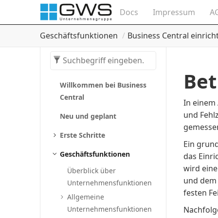
Docs
Impressum
A
Geschäftsfunktionen
Business Central einrich
Bet
Willkommen bei Business
Central
In einem
und Fehlz
Neu und geplant
gemessen
Erste Schritte
Ein grun
Geschäftsfunktionen
das Einri
wird ein
Überblick über
und dem 
Unternehmensfunktionen
festen Fe
Allgemeine
Unternehmensfunktionen
Nachfolge