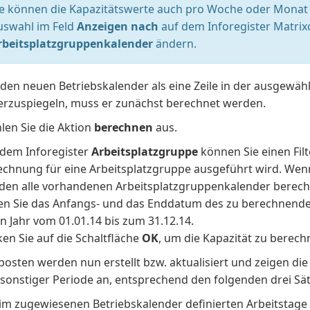
ie können die Kapazitätswerte auch pro Woche oder Monat 
uswahl im Feld
Anzeigen nach
auf dem Inforegister Matrix
rbeitsplatzgruppenkalender
ändern.
den neuen Betriebskalender als eine Zeile in der ausgewäh
erzuspiegeln, muss er zunächst berechnet werden.
len Sie die Aktion
berechnen
aus.
 dem Inforegister
Arbeitsplatzgruppe
können Sie einen Filt
echnung für eine Arbeitsplatzgruppe ausgeführt wird. Wenn k
den alle vorhandenen Arbeitsplatzgruppenkalender berech
en Sie das Anfangs- und das Enddatum des zu berechnenden
in Jahr vom 01.01.14 bis zum 31.12.14.
ken Sie auf die Schaltfläche
OK
, um die Kapazität zu berech
osten werden nun erstellt bzw. aktualisiert und zeigen die
 sonstiger Periode an, entsprechend den folgenden drei S
 im zugewiesenen Betriebskalender definierten Arbeitstage