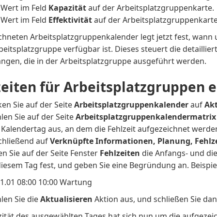
 Wert im Feld
Kapazität
auf der Arbeitsplatzgruppenkarte.
 Wert im Feld
Effektivität
auf der Arbeitsplatzgruppenkart
hneten Arbeitsplatzgruppenkalender legt jetzt fest, wann u
beitsplatzgruppe verfügbar ist. Dieses steuert die detaillie
ängen, die in der Arbeitsplatzgruppe ausgeführt werden.
zeiten für Arbeitsplatzgruppen 
ken Sie auf der Seite
Arbeitsplatzgruppenkalender
auf
Akt
len Sie auf der Seite
Arbeitsplatzgruppenkalendermatrix
Kalendertag aus, an dem die Fehlzeit aufgezeichnet werden 
chließend auf
Verknüpfte Informationen, Planung, Fehlz
n Sie auf der Seite Fenster
Fehlzeiten
die Anfangs- und die 
diesem Tag fest, und geben Sie eine Begründung an. Beispie
01.01 08:00 10:00 Wartung
len Sie die
Aktualisieren
Aktion aus, und schließen Sie dan
ität des ausgewählten Tages hat sich nun um die aufgezeich