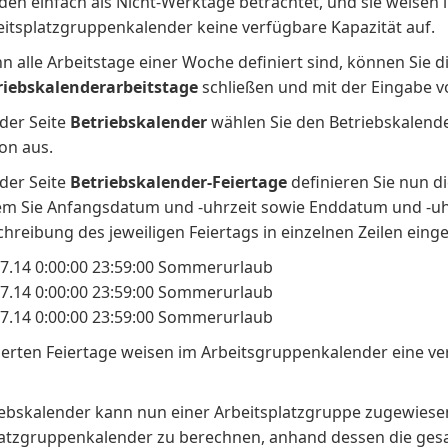
den einfach als Nicht-Werktage betrachtet, und sie weisen 
eitsplatzgruppenkalender keine verfügbare Kapazität auf.
 alle Arbeitstage einer Woche definiert sind, können Sie di
riebskalenderarbeitstage
schließen und mit der Eingabe v
 der Seite
Betriebskalender
wählen Sie den Betriebskalende
on aus.
 der Seite
Betriebskalender-Feiertage
definieren Sie nun di
em Sie Anfangsdatum und -uhrzeit sowie Enddatum und -uhr
hreibung des jeweiligen Feiertags in einzelnen Zeilen eingeb
07.14 0:00:00 23:59:00 Sommerurlaub
07.14 0:00:00 23:59:00 Sommerurlaub
07.14 0:00:00 23:59:00 Sommerurlaub
ierten Feiertage weisen im Arbeitsgruppenkalender eine ve
iebskalender kann nun einer Arbeitsplatzgruppe zugewies
latzgruppenkalender zu berechnen, anhand dessen die ge