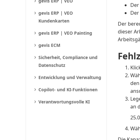
gevis ERP | VEO
Der
Der
gevis ERP | VEO
Kundenkarten
Der berec
dieser Ar
gevis ERP | VEO Painting
Arbeitsg
gevis ECM
Fehl
Sicherheit, Compliance und
Datenschutz
Klic
Wäh
Entwicklung und Verwaltung
den 
Copilot- und KI-Funktionen
ans
Lege
Verantwortungsvolle KI
an 
25.
Wäh
Die Kapaz