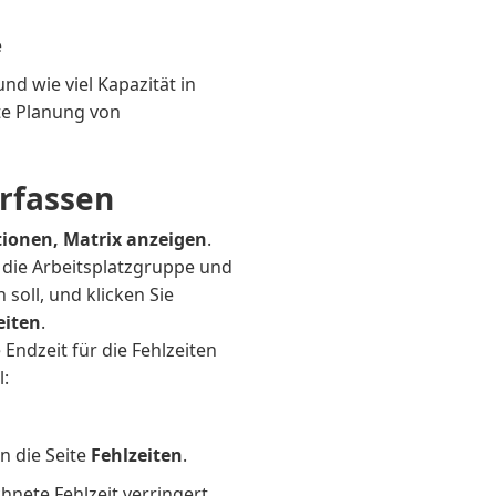
e
nd wie viel Kapazität in
rte Planung von
erfassen
ionen, Matrix anzeigen
.
die Arbeitsplatzgruppe und
soll, und klicken Sie
eiten
.
Endzeit für die Fehlzeiten
l:
n die Seite
Fehlzeiten
.
nete Fehlzeit verringert.