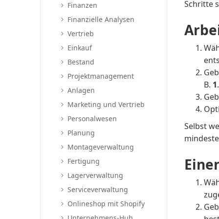
Schritte 
Finanzen
Finanzielle Analysen
Arbe
Vertrieb
Wäh
Einkauf
ent
Bestand
Gebe
Projektmanagement
B.
1
Anlagen
Geb
Marketing und Vertrieb
Opti
Personalwesen
Selbst we
Planung
mindeste
Montageverwaltung
Eine
Fertigung
Lagerverwaltung
Wäh
Serviceverwaltung
zug
Onlineshop mit Shopify
Gebe
Unternehmens-Hub