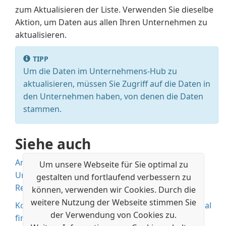
zum Aktualisieren der Liste. Verwenden Sie dieselbe
Aktion, um Daten aus allen Ihren Unternehmen zu
aktualisieren.
TIPP
Um die Daten im Unternehmens-Hub zu
aktualisieren, müssen Sie Zugriff auf die Daten in
den Unternehmen haben, von denen die Daten
stammen.
Siehe auch
Arbeit über mehrere Unternehmen hinweg im
Um unsere Webseite für Sie optimal zu
Unternehmens-Hub verwalten
gestalten und fortlaufend verbessern zu
Ressourcen für Hilfe und Support
können, verwenden wir Cookies. Durch die
weitere Nutzung der Webseite stimmen Sie
Kostenlose E-Learning-Module für Business Central
der Verwendung von Cookies zu.
finden Sie hier