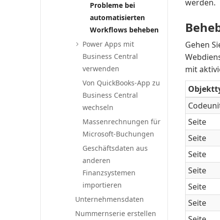
werden.
Probleme bei
automatisierten
Behe
Workflows beheben
Power Apps mit
Gehen Si
Business Central
Webdienst
verwenden
mit akti
Von Quick
Books-App zu
Objektt
Business Central
Codeuni
wechseln
Seite
Massenrechnungen für
Microsoft-Buchungen
Seite
Geschäftsdaten aus
Seite
anderen
Seite
Finanzsystemen
importieren
Seite
Unternehmensdaten
Seite
Nummernserie erstellen
Seite