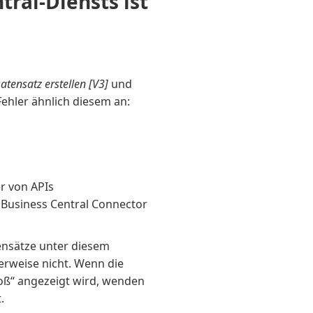
tral-Diensts ist
atensatz erstellen [V3]
und
ehler ähnlich diesem an:
r von APIs
 Business Central Connector
tensätze unter diesem
erweise nicht. Wenn die
roß“ angezeigt wird, wenden
.