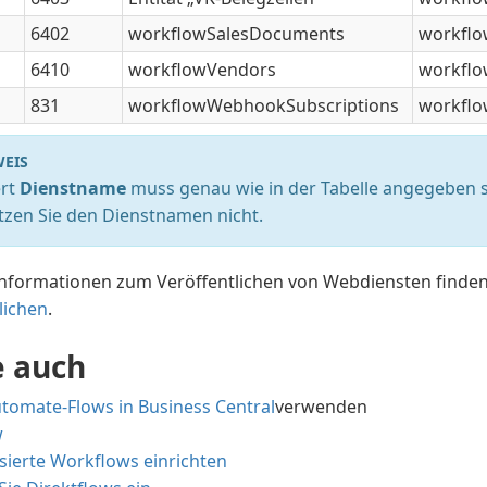
6402
workflowSalesDocuments
workfl
6410
workflowVendors
workfl
831
workflowWebhookSubscriptions
workflo
EIS
rt
Dienstname
muss genau wie in der Tabelle angegeben s
tzen Sie den Dienstnamen nicht.
Informationen zum Veröffentlichen von Webdiensten finden
lichen
.
e auch
tomate-Flows in Business Central
verwenden
w
sierte Workflows einrichten