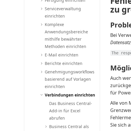
Fehle
Fertigung einrichten
zu g
Serviceverwaltung
einrichten
Prob
Komplexe
Anwendungsbereiche
Bei Verwe
mithilfe bewährter
Datensatz
Methoden einrichten
The resp
E-Mail einrichten
Berichte einrichten
Mögli
Genehmigungsworkflows
Auch wen
basierend auf Vorlagen
zurückge
einrichten
für Powe
Verbindungen einrichten
Alle von 
Das Business Central-
Grenzwert
Add-in für Excel
Fehlerme
abrufen
Sie sich 
Business Central als