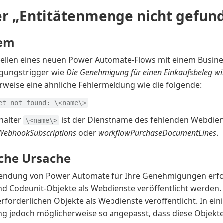
er „Entitätenmenge nicht gefun
lem
tellen eines neuen Power Automate-Flows mit einem Busine
gungstrigger wie
Die Genehmigung für einen Einkaufsbeleg wi
rweise eine ähnliche Fehlermeldung wie die folgende:
et not found: \<name\>
zhalter
ist der Dienstname des fehlenden Webdiens
\<name\>
WebhookSubscriptions
oder
workflowPurchaseDocumentLines
.
che Ursache
endung von Power Automate für Ihre Genehmigungen erfo
und Codeunit-Objekte als Webdienste veröffentlicht werden
rforderlichen Objekte als Webdienste veröffentlicht. In ein
 jedoch möglicherweise so angepasst, dass diese Objekte 