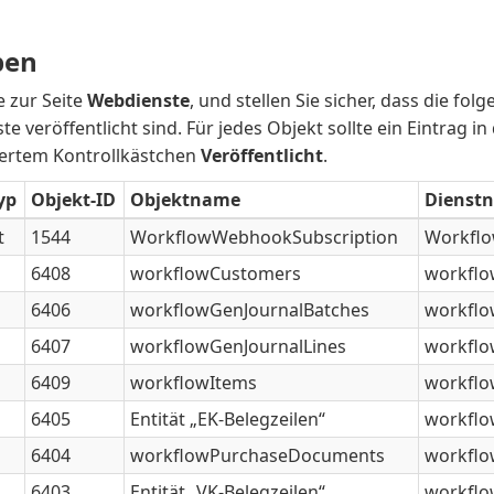
ben
e zur Seite
Webdienste
, und stellen Sie sicher, dass die fol
e veröffentlicht sind. Für jedes Objekt sollte ein Eintrag in
viertem Kontrollkästchen
Veröffentlicht
.
yp
Objekt-ID
Objektname
Dienst
t
1544
WorkflowWebhookSubscription
Workflo
6408
workflowCustomers
workfl
6406
workflowGenJournalBatches
workflo
6407
workflowGenJournalLines
workflo
6409
workflowItems
workflo
6405
Entität „EK-Belegzeilen“
workfl
6404
workflowPurchaseDocuments
workfl
6403
Entität „VK-Belegzeilen“
workflo