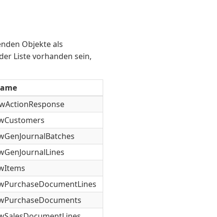
genden Objekte als
 der Liste vorhanden sein,
name
wActionResponse
owCustomers
wGenJournalBatches
wGenJournalLines
wItems
owPurchaseDocumentLines
owPurchaseDocuments
wSalesDocumentLines