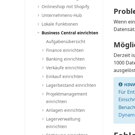
Onlineshop mit Shopify
Prob
Unternehmens-Hub
Wenn ein 
Lokale Funktionen
Datensät
Business Central einrichten
Aufgabenübersicht
Mögli
Finance einrichten
Derzeit i
Banking einrichten
1000 Date
Verkäufe einrichten
ausgelöst
Einkauf einrichten
HINW
Lagerbestand einrichten
Für En
Projektmanagement
Einsch
einrichten
Benach
Anlagen einrichten
Dynami
Lagerverwaltung
einrichten