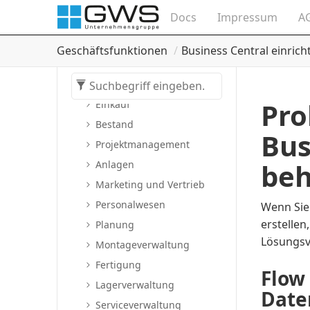
Allgemeine
Docs
Impressum
A
Unternehmensfunktionen
Finanzen
Geschäftsfunktionen
Business Central einrich
Finanzielle Analysen
Vertrieb
Pro
Einkauf
Bestand
Bus
Projektmanagement
be
Anlagen
Marketing und Vertrieb
Personalwesen
Wenn Sie
erstellen
Planung
Lösungsv
Montageverwaltung
Fertigung
Flow 
Lagerverwaltung
Date
Serviceverwaltung