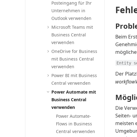
Posteingang für Ihr
Fehl
Unternehmen in
Outlook verwenden
Prob
Microsoft Teams mit
Business Central
Beim Ers
verwenden
Genehmi
OneDrive for Business
mögliche
mit Business Central
Entity s
verwenden
Der Plat
Power BI mit Business
workflow
Central verwenden
Power Automate mit
Mögli
Business Central
verwenden
Die Verw
Seiten- 
Power Automate-
meisten e
Flows in Business
Umgebung
Central verwenden