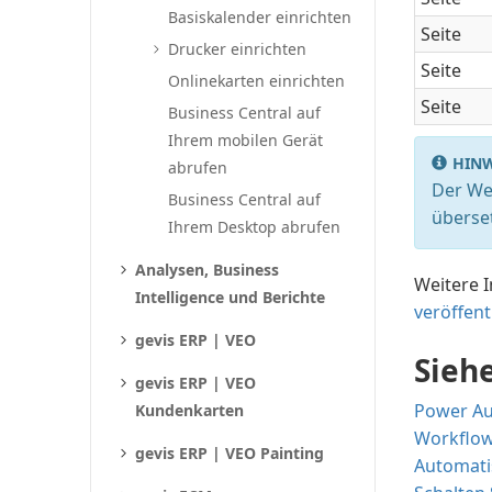
Basiskalender einrichten
Seite
Drucker einrichten
Seite
Onlinekarten einrichten
Seite
Business Central auf
Ihrem mobilen Gerät
HINW
abrufen
Der We
Business Central auf
überse
Ihrem Desktop abrufen
Analysen, Business
Weitere 
Intelligence und Berichte
veröffent
gevis ERP | VEO
Sieh
gevis ERP | VEO
Power Au
Kundenkarten
Workflo
gevis ERP | VEO Painting
Automati