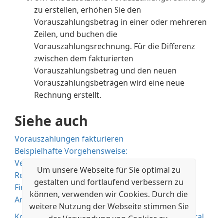
zu erstellen, erhöhen Sie den
Vorauszahlungsbetrag in einer oder mehreren
Zeilen, und buchen die
Vorauszahlungsrechnung. Für die Differenz
zwischen dem fakturierten
Vorauszahlungsbetrag und den neuen
Vorauszahlungsbeträgen wird eine neue
Rechnung erstellt.
Siehe auch
Vorauszahlungen fakturieren
Beispielhafte Vorgehensweise:
Verkaufsvorauszahlungen einrichten und in
Um unsere Webseite für Sie optimal zu
Rechnung stellen
gestalten und fortlaufend verbessern zu
Finanzen
können, verwenden wir Cookies. Durch die
Arbeiten mit Business Central
weitere Nutzung der Webseite stimmen Sie
Kostenlose E-Learning-Module für Business Central