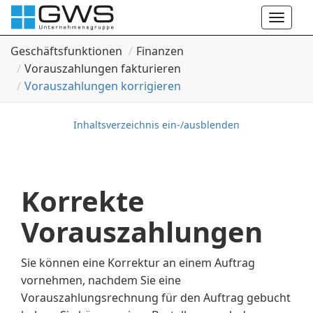
Toggle
naviga
Geschäftsfunktionen
Finanzen
Vorauszahlungen fakturieren
Vorauszahlungen korrigieren
Inhaltsverzeichnis ein-/ausblenden
Korrekte
Vorauszahlungen
Sie können eine Korrektur an einem Auftrag
vornehmen, nachdem Sie eine
Vorauszahlungsrechnung für den Auftrag gebucht