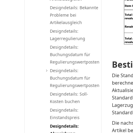
Designdetails: Bekannte
Probleme bei
Artikelausgleich
Designdetails:
Lagerregulierung
Designdetails:
Buchungsdatum für
Best
Regulierungswertposten
Designdetails:
Die Stan
Buchungsdatum für
berechne
Regulierungswertposten
Aktualis
Designdetails: Soll-
Standard
Kosten buchen
Lagerzuga
Designdetails:
Standard
Einstandspreis
Die nachs
Designdetails:
Artikel 