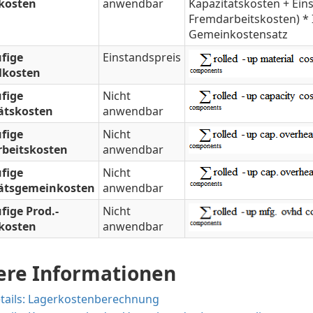
kosten
anwendbar
Kapazitätskosten + Eins
Fremdarbeitskosten) * 
Gemeinkostensatz
fige
Einstandspreis
lkosten
fige
Nicht
ätskosten
anwendbar
fige
Nicht
beitskosten
anwendbar
fige
Nicht
ätsgemeinkosten
anwendbar
fige Prod.-
Nicht
kosten
anwendbar
ere Informationen
tails: Lagerkostenberechnung