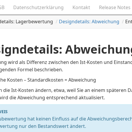
GB
Datenschutzerklärung
Kontakt
Release Notes
etails: Lagerbewertung
Designdetails: Abweichung
En
igndetails: Abweichun
g wird als Differenz zwischen den Ist-Kosten und Einstandsp
olgenden Formel beschrieben.
iche Kosten – Standardkosten = Abweichung
 die Ist-Kosten ändern, etwa, weil Sie an einem späteren 
wird die Abweichung entsprechend aktualisiert.
EIS
ubewertung hat keinen Einfluss auf die Abweichungsberech
ertung nur den Bestandswert ändert.