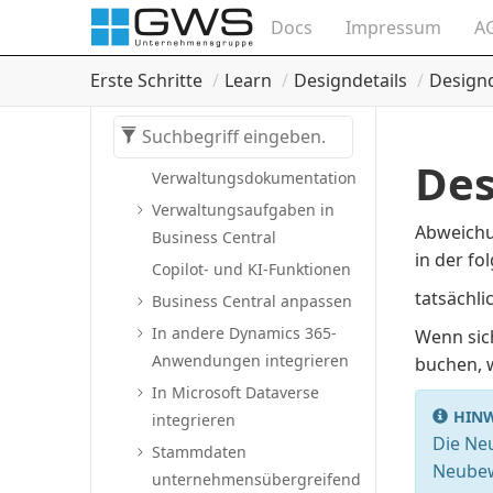
Sicherheit, Compliance und
Docs
Impressum
A
Datenschutz
Erste Schritte
Learn
Designdetails
Designd
Entwicklung und Verwaltung
Erste Schritte mit der
Entwicklungs- und
Des
Verwaltungsdokumentation
Verwaltungsaufgaben in
Abweichun
Business Central
in der f
Copilot- und KI-Funktionen
tatsächl
Business Central anpassen
In andere Dynamics 365-
Wenn sich
Anwendungen integrieren
buchen, 
In Microsoft Dataverse
HINW
integrieren
Die Ne
Stammdaten
Neubew
unternehmensübergreifend