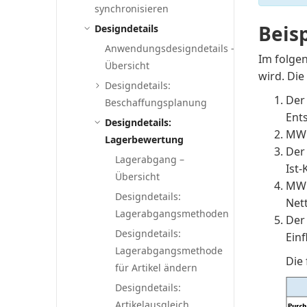
synchronisieren
Beisp
Designdetails
Anwendungsdesigndetails –
Im folgen
Übersicht
wird. Die
Designdetails:
Der 
Beschaffungsplanung
Ent
Designdetails:
MW 
Lagerbewertung
Der
Lagerabgang –
Ist
Übersicht
MW 
Designdetails:
Net
Lagerabgangsmethoden
Der
Designdetails:
Ein
Lagerabgangsmethode
Die
für Artikel ändern
Designdetails:
Artikelausgleich