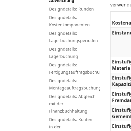
Abweichung
verwend
Designdetails: Runden
Designdetails:
Kostena
Kostenkomponenten
Einstand
Designdetails:
Lagerbuchungsperioden
Designdetails:
Lagerbuchung
Einstuf
Designdetails:
Materia
Fertigungsauftragsbuchung
Einstuf
Designdetails:
Kapazit
Montageauftragsbuchung
Einstuf
Designdetails: Abgleich
Fremdar
mit der
Einstufi
Finanzbuchhaltung
Gemein
Designdetails: Konten
Einstufi
in der