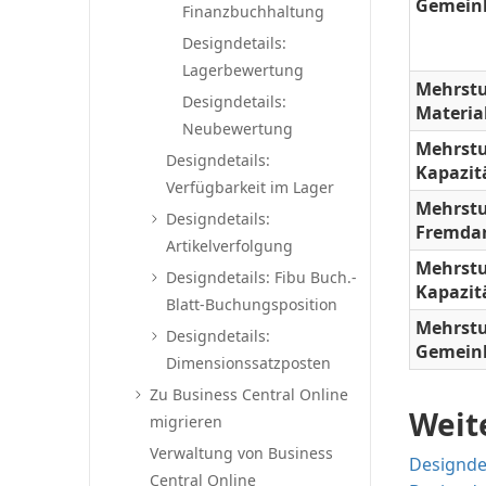
Gemein
Finanzbuchhaltung
Designdetails:
Lagerbewertung
Mehrstu
Designdetails:
Materia
Neubewertung
Mehrstu
Designdetails:
Kapazit
Verfügbarkeit im Lager
Mehrstu
Designdetails:
Fremdar
Artikelverfolgung
Mehrstu
Designdetails: Fibu Buch.-
Kapazit
Blatt-Buchungsposition
Mehrstu
Designdetails:
Gemein
Dimensionssatzposten
Zu Business Central Online
Weit
migrieren
Verwaltung von Business
Designde
Central Online