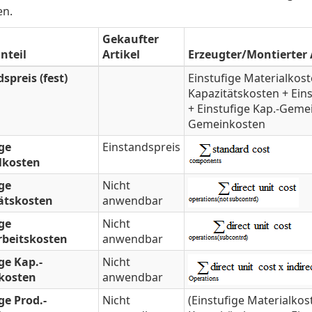
en.
Gekaufter
nteil
Artikel
Erzeugter/Montierter 
spreis (fest)
Einstufige Materialkost
Kapazitätskosten + Ein
+ Einstufige Kap.-Gemei
Gemeinkosten
ige
Einstandspreis
lkosten
ige
Nicht
ätskosten
anwendbar
ige
Nicht
beitskosten
anwendbar
ge Kap.-
Nicht
kosten
anwendbar
ge Prod.-
Nicht
(Einstufige Materialkos