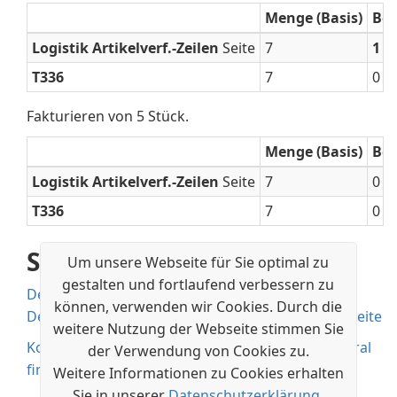
Menge (Basis)
Be
Logistik Artikelverf.-Zeilen
Seite
7
1
T336
7
0
Fakturieren von 5 Stück.
Menge (Basis)
Be
Logistik Artikelverf.-Zeilen
Seite
7
0
T336
7
0
Siehe auch
Um unsere Webseite für Sie optimal zu
gestalten und fortlaufend verbessern zu
Designdetails: Artikelnachverfolgung
können, verwenden wir Cookies. Durch die
Designdetails – Artikelverfolgungszeilenfenster-Seite
weitere Nutzung der Webseite stimmen Sie
Kostenlose E-Learning-Module für Business Central
der Verwendung von Cookies zu.
finden Sie hier
Weitere Informationen zu Cookies erhalten
Sie in unserer
Datenschutzerklärung
.