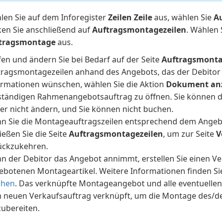
len Sie auf dem Inforegister
Zeilen
Zeile
aus, wählen Sie
A
cken Sie anschließend auf
Auftragsmontagezeilen
. Wählen 
tragsmontage
aus.
fen und ändern Sie bei Bedarf auf der Seite
Auftragsmonta
tragsmontagezeilen anhand des Angebots, das der Debitor 
ormationen wünschen, wählen Sie die Aktion
Dokument an
lständigen Rahmenangebotsauftrag zu öffnen. Sie können d
der nicht ändern, und Sie können nicht buchen.
n Sie die Montageauftragszeilen entsprechend dem Angeb
ießen Sie die Seite
Auftragsmontagezeilen
, um zur Seite
V
ückzukehren.
n der Debitor das Angebot annimmt, erstellen Sie einen Ve
ebotenen Montageartikel. Weitere Informationen finden Si
hen
. Das verknüpfte Montageangebot und alle eventuell
 neuen Verkaufsauftrag verknüpft, um die Montage des/de
zubereiten.