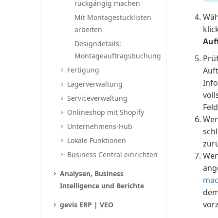
rückgängig machen
Wäh
Mit Montagestücklisten
kli
arbeiten
Auf
Designdetails:
Montageauftragsbuchung
Prü
Fertigung
Auf
Inf
Lagerverwaltung
vol
Serviceverwaltung
Fel
Onlineshop mit Shopify
Wen
Unternehmens-Hub
schl
Lokale Funktionen
zur
Business Central einrichten
Wen
ang
Analysen, Business
mac
Intelligence und Berichte
dem
vor
gevis ERP | VEO