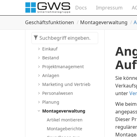
Allgemeine
Docs
Impressum
A
Unternehmensfunktionen
Geschäftsfunktionen
Montageverwaltung
A
Finanzen
Finanzielle Analysen
Vertrieb
Ang
Einkauf
Bestand
Auf
Projektmanagement
Anlagen
Sie könn
Marketing und Vertrieb
Verkaufs
unter
Ver
Personalwesen
Planung
Wie beim 
Montageverwaltung
angepass
Dieser Pr
Artikel montieren
reguläre
Montageberichte
Montagea