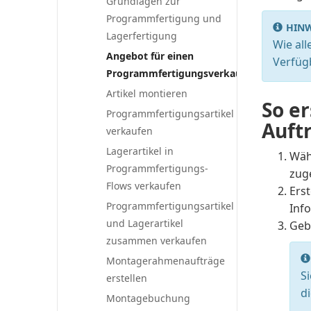
Grundlagen zur
Programmfertigung und
HINW
Lagerfertigung
Wie al
Angebot für einen
Verfüg
Programmfertigungsverkauf
Artikel montieren
So er
Programmfertigungsartikel
Auft
verkaufen
Lagerartikel in
Wäh
Programmfertigungs-
zug
Flows verkaufen
Erst
Programmfertigungsartikel
Inf
und Lagerartikel
Geb
zusammen verkaufen
Montagerahmenaufträge
S
erstellen
d
Montagebuchung