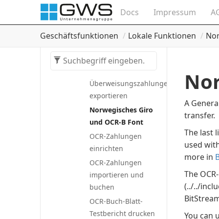
Überweisungsfehler
Docs
Impressum
A
Überweisungs-
Fehlercodes anzeigen
Geschäftsfunktionen
Lokale Funktionen
No
Zahlungen stornieren
Überweisungszahlungsaufträge
löschen
Nor
Überweisungszahlungen
exportieren
A General
Norwegisches Giro
transfer.
und OCR-B Font
The last 
OCR-Zahlungen
used wit
einrichten
more in
OCR-Zahlungen
The OCR-B
importieren und
(../../in
buchen
BitStream
OCR-Buch-Blatt-
Testbericht drucken
You can u