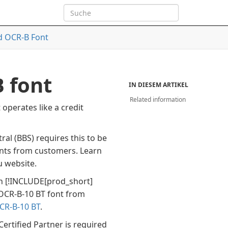
d OCR-B Font
 font
IN DIESEM ARTIKEL
Related information
operates like a credit
ral (BBS) requires this to be
ents from customers. Learn
 website.
In
[!INCLUDE[prod_short]
OCR-B-10 BT font from
CR-B-10 BT
.
Certified Partner is required