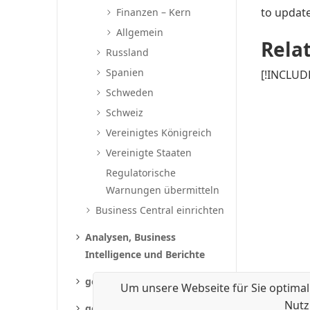
to update
Finanzen – Kern
Allgemein
Rela
Russland
Spanien
[!INCLUDE
Schweden
Schweiz
Vereinigtes Königreich
Vereinigte Staaten
Regulatorische
Warnungen übermitteln
Business Central einrichten
Analysen, Business
Intelligence und Berichte
gevis ERP | VEO
Um unsere Webseite für Sie optimal
Nutz
gevis ERP | VEO