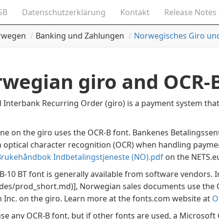
GB
Datenschutzerklärung
Kontakt
Release Notes
rwegen
Banking und Zahlungen
Norwegisches Giro un
wegian giro and OCR-B
 Interbank Recurring Order (giro) is a payment system that 
line on the giro uses the OCR-B font. Bankenes Betalingssent
h optical character recognition (OCR) when handling paym
Brukehåndbok Indbetalingstjeneste (NO).pdf
on the NETS.eu
-10 BT font is generally available from software vendors. 
cludes/prod_short.md)]
, Norwegian sales documents use the 
 Inc. on the giro. Learn more at the fonts.com website at
O
se any OCR-B font, but if other fonts are used, a Microsoft 