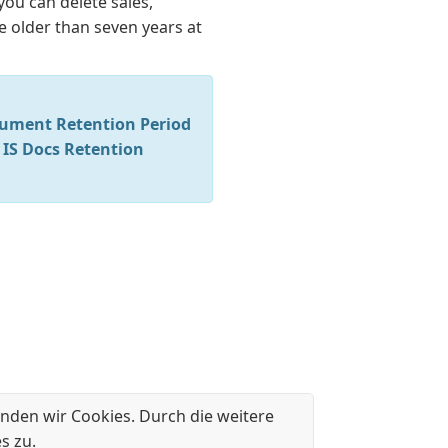
 you can delete sales,
e older than seven years at
ument Retention Period
e
IS Docs Retention
nden wir Cookies. Durch die weitere
s zu.