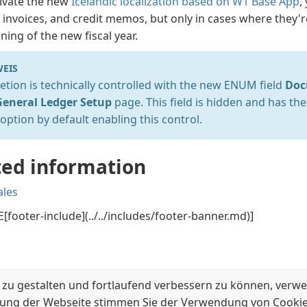
tivate the new
Icelandic localization based on W1 Base App
,
invoices, and credit memos, but only in cases where they'r
ning of the new fiscal year.
EIS
etion is technically controlled with the new ENUM field
Doc
General Ledger Setup
page. This field is hidden and has th
option by default enabling this control.
ted information
ales
[footer-include](../../includes/footer-banner.md)]
 zu gestalten und fortlaufend verbessern zu können, verwe
ung der Webseite stimmen Sie der Verwendung von Cookie