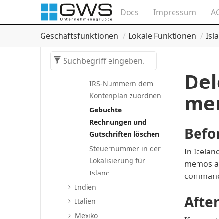
Island: Einrichten der
Docs
Impressum
A
W1-Kern-App
Mehrwertsteuer
Geschäftsfunktionen
Lokale Funktionen
Isl
Elektronische
Fakturierung
Allgemein
Del
IRS-Nummern dem
mem
Kontenplan zuordnen
Gebuchte
Rechnungen und
Befo
Gutschriften löschen
Steuernummer in der
In Icelan
Lokalisierung für
memos af
Island
command 
Indien
After
Italien
Mexiko