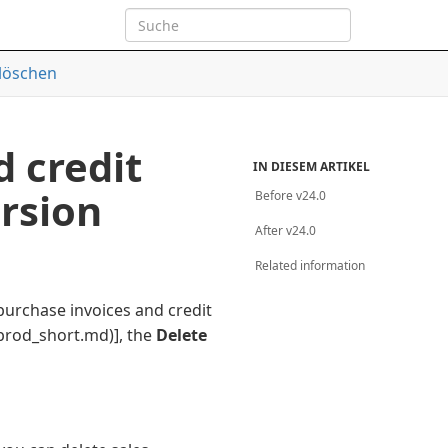
löschen
d credit
IN DIESEM ARTIKEL
rsion
Before v24.0
After v24.0
Related information
 purchase invoices and credit
/prod_short.md)]
, the
Delete