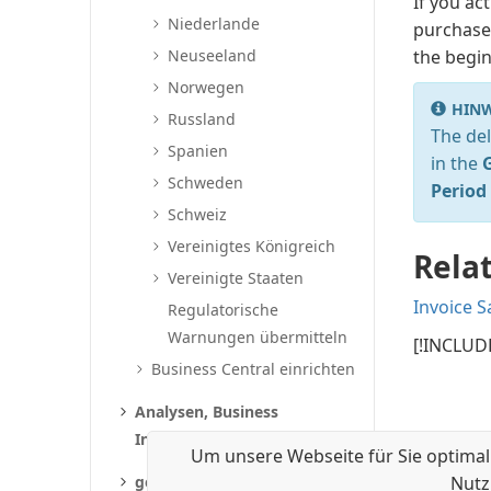
If you ac
Niederlande
purchase 
Neuseeland
the begin
Norwegen
HINW
Russland
The del
Spanien
in the
Schweden
Period
Schweiz
Vereinigtes Königreich
Rela
Vereinigte Staaten
Invoice S
Regulatorische
Warnungen übermitteln
[!INCLUDE
Business Central einrichten
Analysen, Business
Intelligence und Berichte
Um unsere Webseite für Sie optimal
gevis ERP | VEO
Nutz