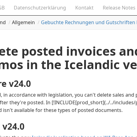
GB
Datenschutzerklärung
Kontakt
Release Notes
and
Allgemein
Gebuchte Rechnungen und Gutschriften 
ete posted invoices an
os in the Icelandic ve
re v24.0
d, in accordance with legislation, you can't delete sales and
ter they're posted. In
[!INCLUDE[prod_short](../../includes
isn't available for these types of posted documents.
 v24.0