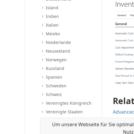
Island
Indien
Italien
Mexiko
Niederlande
Neuseeland
Norwegen
Russland
Spanien
Schweden
Schweiz
Rela
Vereinigtes Königreich
Advanced
Vereinigte Staaten
Czech Loc
Regulatorische
Um unsere Webseite für Sie optimal
Warnungen übermitteln
Nutz