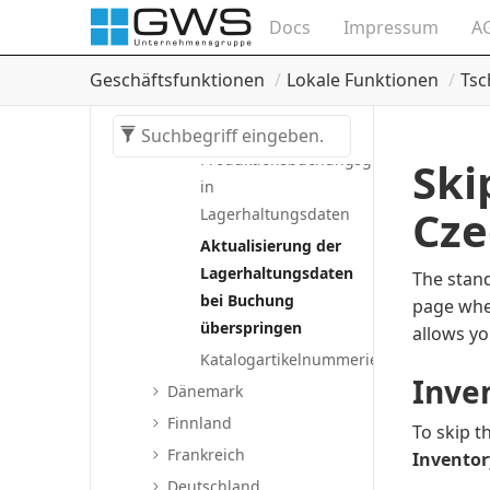
und aktualisieren
Docs
Impressum
A
Felder in
Artikelposten
Geschäftsfunktionen
Lokale Funktionen
Tsc
hinzufügen
Allgemeine
Produktionsbuchungsgruppe
Ski
in
Cze
Lagerhaltungsdaten
Aktualisierung der
Lagerhaltungsdaten
The stan
bei Buchung
page whe
überspringen
allows yo
Katalogartikelnummerierung
Inve
Dänemark
Finnland
To skip t
Frankreich
Inventor
Deutschland