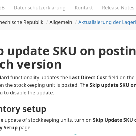
GB
Datenschutzerklärung
Kontakt
Release Notes
hechische Republik
Allgemein
Aktualisierung der Lage
p update SKU on postin
ch version
dard functionality updates the
Last Direct Cost
field on the
n the stockkeeping unit is posted. The
Skip update SKU o
u to disable the update.
ntory setup
he update of stockkeeping units, turn on
Skip Update SKU 
y Setup
page.