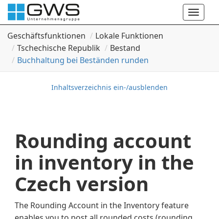
Toggle
naviga
Geschäftsfunktionen
Lokale Funktionen
Tschechische Republik
Bestand
Buchhaltung bei Beständen runden
Inhaltsverzeichnis ein-/ausblenden
Rounding account
in inventory in the
Czech version
The Rounding Account in the Inventory feature
enables you to post all rounded costs (rounding